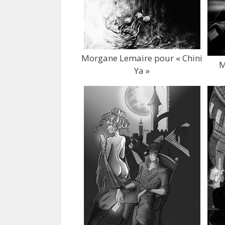
Morgane Lemaire pour « Chini
M
Ya »