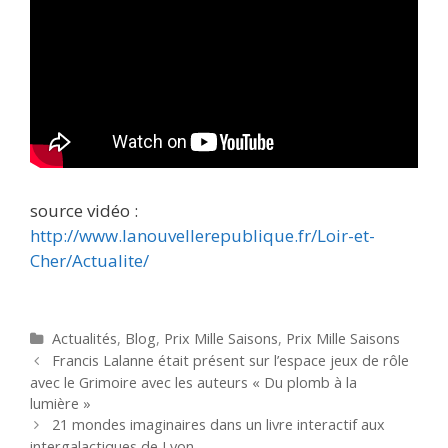
source vidéo :
http://www.lanouvellerepublique.fr/Loir-et-
Cher/Actualite/
Catégories
Actualités
,
Blog
,
Prix Mille Saisons
,
Prix Mille Saisons
Navigation des articles
Francis Lalanne était présent sur l’espace jeux de rôle
avec le Grimoire avec les auteurs « Du plomb à la
lumière »
21 mondes imaginaires dans un livre interactif aux
intergalactiques de Lyon