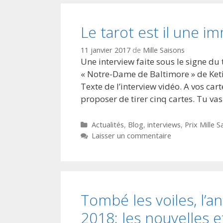
Le tarot est il une i
11 janvier 2017
de
Mille Saisons
Une interview faite sous le signe du 
« Notre-Dame de Baltimore » de Keti
Texte de l’interview vidéo. A vos cartes
proposer de tirer cinq cartes. Tu va
Catégories
Actualités
,
Blog
,
interviews
,
Prix Mille S
Laisser un commentaire
Tombé les voiles, l’a
2018: les nouvelles e